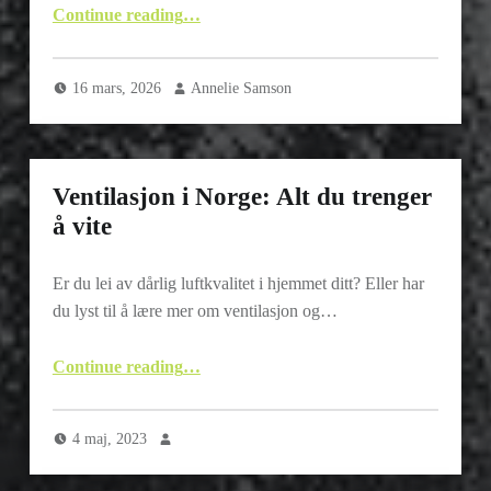
Continue reading
“Steg-för-steg: Så läser och förstår du din elnätsfaktura och de olika posterna”
…
16 mars, 2026
Annelie Samson
Ventilasjon i Norge: Alt du trenger
å vite
Er du lei av dårlig luftkvalitet i hjemmet ditt? Eller har
du lyst til å lære mer om ventilasjon og…
“Ventilasjon i Norge: Alt du trenger å vite”
Continue reading
…
4 maj, 2023