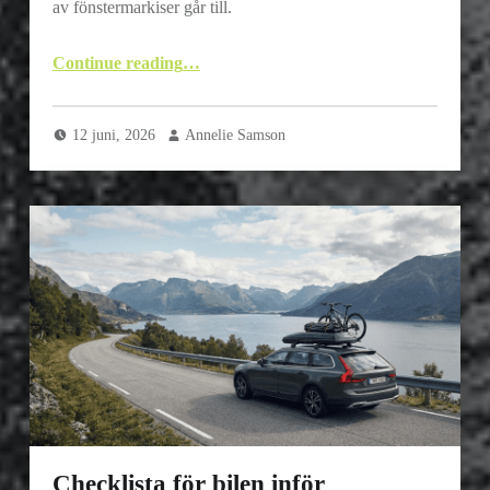
av fönstermarkiser går till.
Continue reading
“Steg-för-steg: Så går en professionell rådgivning och montering av måttanpassade fönstermarkiser till”
…
12 juni, 2026
Annelie Samson
Checklista för bilen inför