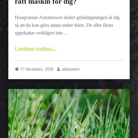
rätt maskin för dig?
Husqvarnas Automower sköter gräsklippningen åt dig
så att du kan göra annat under tiden. De allra flesta
uppskattar verkligen inte…
“Husqvarna Automower – Är det rätt maskin för dig?”
Continue reading
…
17 december, 2018
adminnew