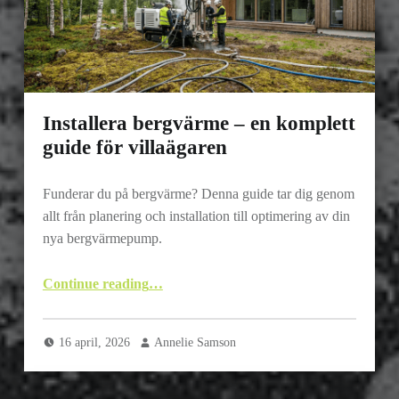
Installera bergvärme – en komplett
guide för villaägaren
Funderar du på bergvärme? Denna guide tar dig genom
allt från planering och installation till optimering av din
nya bergvärmepump.
“Installera bergvärme – en komplett guide för villaägaren”
Continue reading
…
16 april, 2026
Annelie Samson