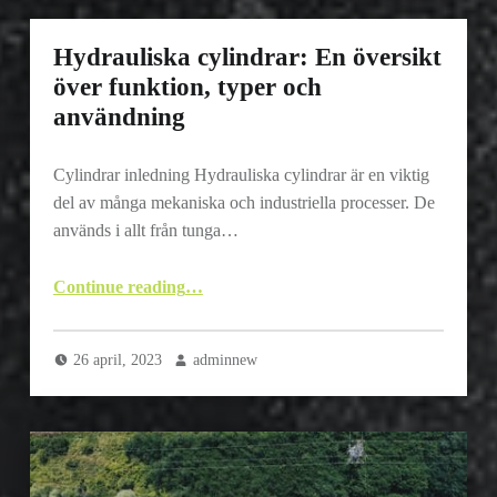
Hydrauliska cylindrar: En översikt
över funktion, typer och
användning
Cylindrar inledning Hydrauliska cylindrar är en viktig
del av många mekaniska och industriella processer. De
används i allt från tunga…
“Hydrauliska cylindrar: En översikt över funktion, typer och användning”
Continue reading
…
26 april, 2023
adminnew