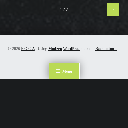
»
© 2026
F.O.C.A
|
Using
Modern
WordPress
theme.
|
Back to top ↑
Menu