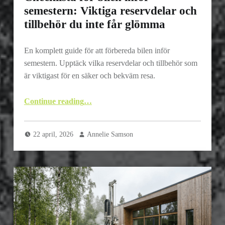
semestern: Viktiga reservdelar och
tillbehör du inte får glömma
En komplett guide för att förbereda bilen inför
semestern. Upptäck vilka reservdelar och tillbehör som
är viktigast för en säker och bekväm resa.
“Checklista för bilen inför semestern: Viktiga reservdelar och tillbehör du inte får glömma”
Continue reading
…
22 april, 2026
Annelie Samson