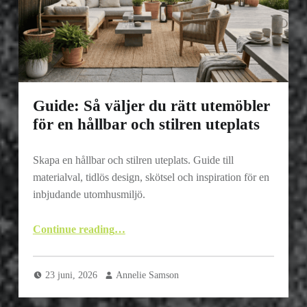
Guide: Så väljer du rätt utemöbler
för en hållbar och stilren uteplats
Skapa en hållbar och stilren uteplats. Guide till
materialval, tidlös design, skötsel och inspiration för en
inbjudande utomhusmiljö.
“Guide: Så väljer du rätt utemöbler för en hållbar och stilren uteplats”
Continue reading
…
23 juni, 2026
Annelie Samson