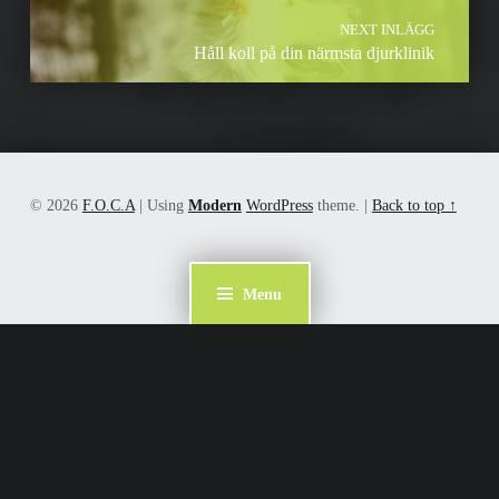
NEXT INLÄGG
Håll koll på din närmsta djurklinik
© 2026
F.O.C.A
|
Using
Modern
WordPress
theme.
|
Back to top ↑
Menu