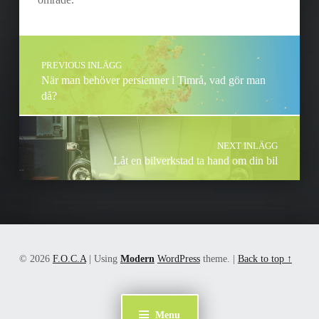
Skip back to main navigation
Post navigation
PREVIOUS INLÄGG
När man behöver persienner i Timrå, vad gör man
då?
NEXT INLÄGG
Låt en bilverkstad ta hand om din bil
© 2026
F.O.C.A
|
Using
Modern
WordPress
theme.
|
Back to top ↑
Menu